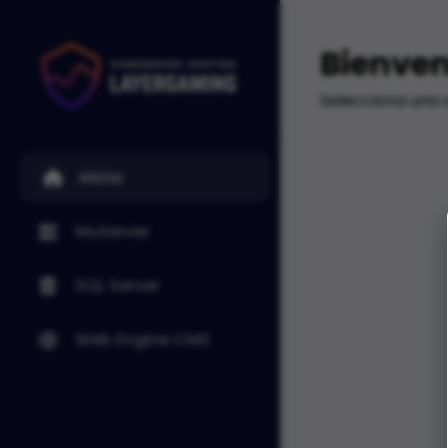
Bienven
Selecciona una 
Inicio
MuServer
SQL Server
Web Engine CMS